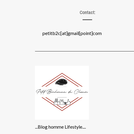
Contact:
petitb2c[at]gmail[point]com
...Blog homme Lifestyle....