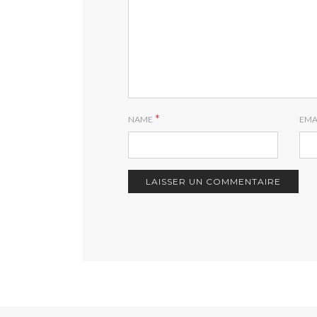
*
NAME
EMA