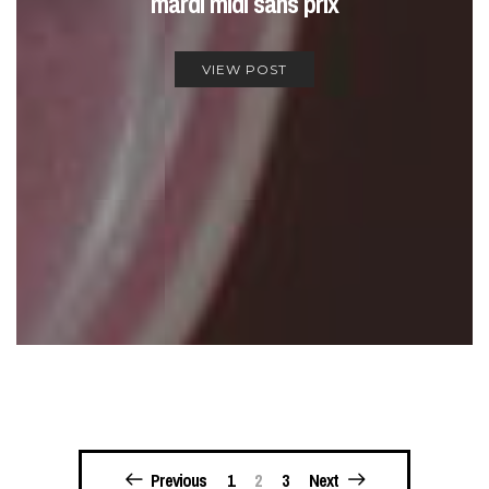
mardi midi sans prix
VIEW POST
Pagination
Previous
1
2
3
Next
des