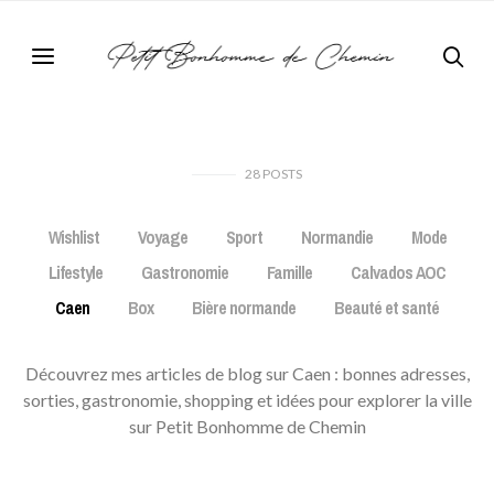
28
POSTS
Wishlist
Voyage
Sport
Normandie
Mode
Lifestyle
Gastronomie
Famille
Calvados AOC
Caen
Box
Bière normande
Beauté et santé
Découvrez mes articles de blog sur Caen : bonnes adresses,
sorties, gastronomie, shopping et idées pour explorer la ville
sur Petit Bonhomme de Chemin