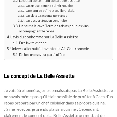
Le détail de ce menu de La belle assiette
Un amuse-bouche qui fait mouche
Une entrée qu’il faut touiller…si..si…
Un plat aux accents normands
Un dessert tout en continuité
Un saut à la cave Terre de raisins pour les vins
accompagnant le repas
L’avis du bonhomme sur La Belle Assiette
Etre invité chez soi
Univers alternatif : Inventer la Air Gastronomie
L’échec une saveur particulière
Le concept de La Belle Assiette
Je vais être honnête, je ne connaissais pas La Belle Assiette. Je
ne savais même pas qu’il était possible de profiter à Caen d’un
repas préparé par un chef cuisinier dans sa propre cuisine.
J’aime recevoir, je prends plaisir à cuisiner. Cependant,
clairement le concept de La Belle Assiette permettant de