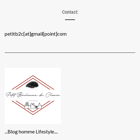
Contact:
petitb2c[at]gmail[point]com
...Blog homme Lifestyle....