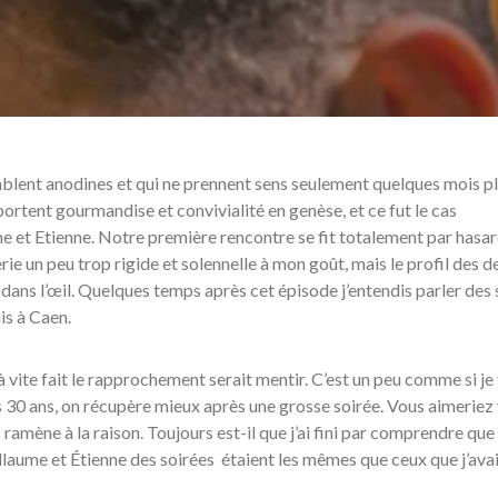
emblent anodines et qui ne prennent sens seulement quelques mois p
portent gourmandise et convivialité en genèse, et ce fut le cas
 et Etienne. Notre première rencontre se fit totalement par hasar
rie un peu trop rigide et solennelle à mon goût, mais le profil des d
dans l’œil. Quelques temps après cet épisode j’entendis parler des 
s à Caen.
vite fait le rapprochement serait mentir. C’est un peu comme si je 
 30 ans, on récupère mieux après une grosse soirée. Vous aimeriez 
ramène à la raison. Toujours est-il que j’ai fini par comprendre que 
llaume et Étienne des soirées étaient les mêmes que ceux que j’ava