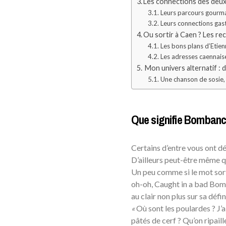
Les connections des deu
Leurs parcours gourm
Leurs connections ga
Ou sortir à Caen ? Les r
Les bons plans d’Etie
Les adresses caennais
Mon univers alternatif : 
Une chanson de sosie,
Que signifie Bombanc
Certains d’entre vous ont d
D’ailleurs peut-être même qu
Un peu comme si le mot sor
oh-oh, Caught in a bad Bomba
au clair non plus sur sa déf
«
Où sont les poulardes ? J’ai
pâtés de cerf ? Qu’on ripaill