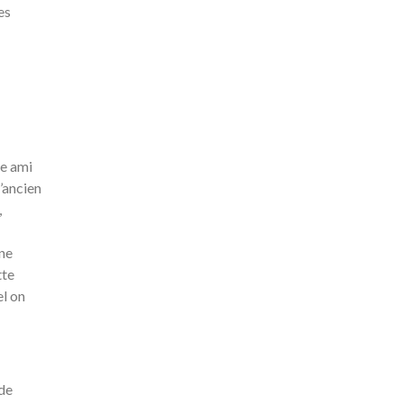
es
re ami
’ancien
,
ne
tte
el on
de