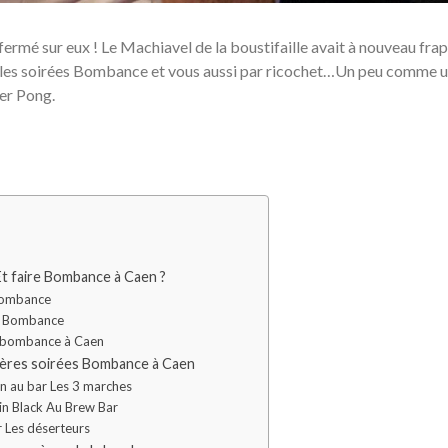
efermé sur eux ! Le Machiavel de la boustifaille avait à nouveau frap
r les soirées Bombance et vous aussi par ricochet…Un peu comme un
eer Pong.
Et faire Bombance à Caen ?
 Bombance
et Bombance
e bombance à Caen
mières soirées Bombance à Caen
en au bar Les 3 marches
in Black Au Brew Bar
 Les déserteurs