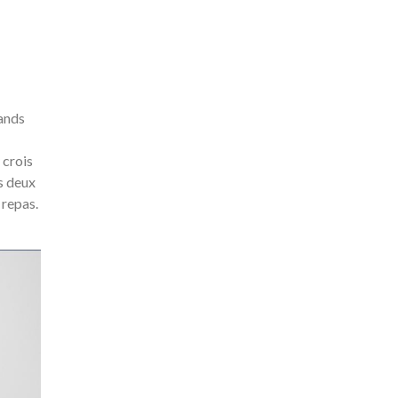
rands
 crois
s deux
 repas.