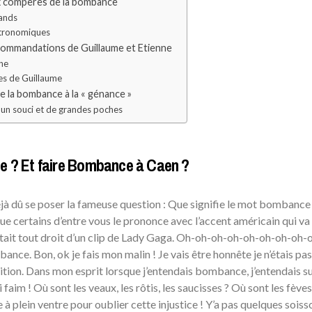
x compères de la bombance
ands
stronomiques
ecommandations de Guillaume et Etienne
nne
es de Guillaume
de la bombance à la « génance »
 un souci et de grandes poches
e ? Et faire Bombance à Caen ?
éjà dû se poser la fameuse question : Que signifie le mot bombance
e certains d’entre vous le prononce avec l’accent américain qui va 
tait tout droit d’un clip de Lady Gaga. Oh-oh-oh-oh-oh-oh-oh-oh-
nce. Bon, ok je fais mon malin ! Je vais être honnête je n’étais pas
inition. Dans mon esprit lorsque j’entendais bombance, j’entendais s
 faim ! Où sont les veaux, les rôtis, les saucisses ? Où sont les fèves,
e à plein ventre pour oublier cette injustice ! Y’a pas quelques soiss