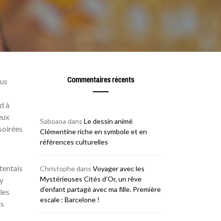
Commentaires récents
lus
d à
eux
Saboaoa
dans
Le dessin animé
soirées
Clémentine riche en symbole et en
références culturelles
tentais
Christophe
dans
Voyager avec les
Mystérieuses Cités d’Or, un rêve
y
d’enfant partagé avec ma fille. Première
les
escale : Barcelone !
is