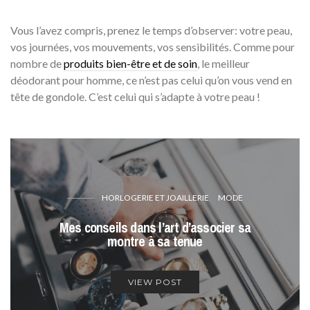
Vous l’avez compris, prenez le temps d’observer: votre peau,
vos journées, vos mouvements, vos sensibilités. Comme pour
nombre de
produits bien-être et de soin
, le meilleur
déodorant pour homme, ce n’est pas celui qu’on vous vend en
tête de gondole. C’est celui qui s’adapte à votre peau !
HORLOGERIE ET JOAILLERIE
MODE
Mes conseils dans l’art d’associer sa
montre à sa tenue
VIEW POST