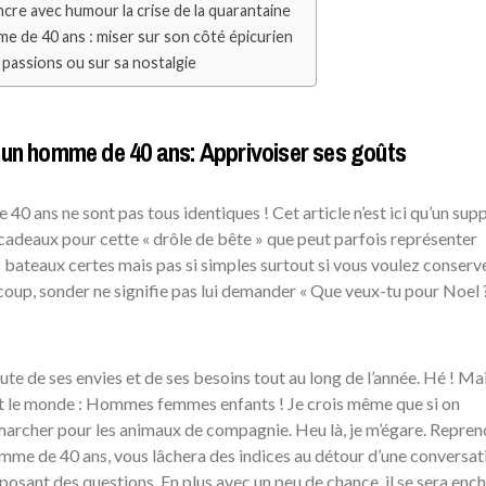
ncre avec humour la crise de la quarantaine
e de 40 ans : miser sur son côté épicurien
passions ou sur sa nostalgie
 un homme de 40 ans: Apprivoiser ses goûts
40 ans ne sont pas tous identiques ! Cet article n’est ici qu’un sup
 cadeaux pour cette « drôle de bête » que peut parfois représenter
 bateaux certes mais pas si simples surtout si vous voulez conserv
u coup, sonder ne signifie pas lui demander « Que veux-tu pour Noel
oute de ses envies et de ses besoins tout au long de l’année. Hé ! Ma
ut le monde : Hommes femmes enfants ! Je crois même que si on
archer pour les animaux de compagnie. Heu là, je m’égare. Repren
me de 40 ans, vous lâchera des indices au détour d’une conversat
 posant des questions. En plus avec un peu de chance, il se sera enc