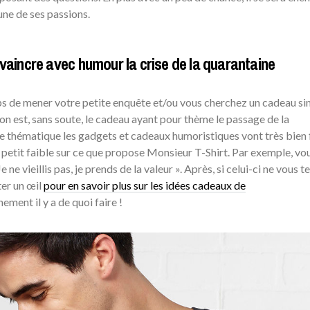
’une de ses passions.
 vaincre avec humour la crise de la quarantaine
mps de mener votre petite enquête et/ou vous cherchez un cadeau si
tion est, sans soute, le cadeau ayant pour thème le passage de la
te thématique les gadgets et cadeaux humoristiques vont très bien f
n petit faible sur ce que propose Monsieur T-Shirt. Par exemple, vo
Je ne vieillis pas, je prends de la valeur ». Après, si celui-ci ne vous t
eter un œil
pour en savoir plus sur les idées cadeaux de
hement il y a de quoi faire !