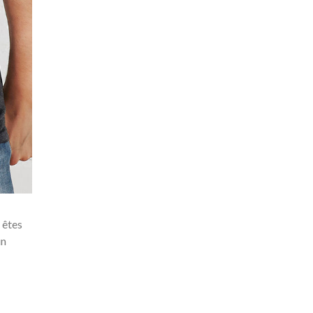
 êtes
un