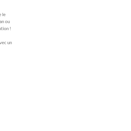
 le
an ou
tion !
avec un