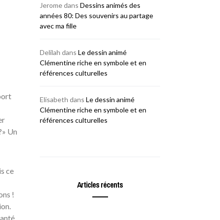
Jerome
dans
Dessins animés des
années 80: Des souvenirs au partage
avec ma fille
Delilah
dans
Le dessin animé
Clémentine riche en symbole et en
références culturelles
port
Elisabeth
dans
Le dessin animé
Clémentine riche en symbole et en
er
références culturelles
 ?» Un
is ce
Articles récents
ons !
ion.
hanté