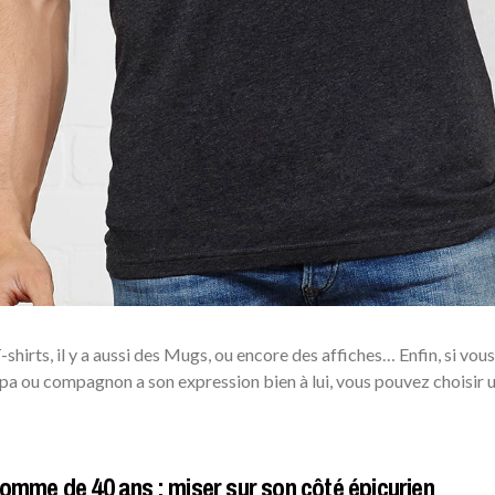
 T-shirts, il y a aussi des Mugs, ou encore des affiches… Enfin, si vous
papa ou compagnon a son expression bien à lui, vous pouvez choisir 
omme de 40 ans : miser sur son côté épicurien