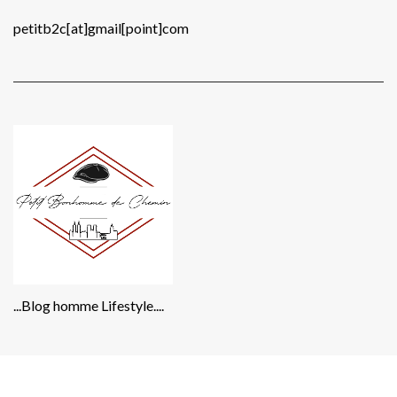
petitb2c[at]gmail[point]com
...Blog homme Lifestyle....