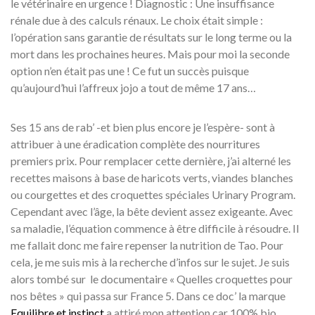
le vétérinaire en urgence ! Diagnostic : Une insuffisance
rénale due à des calculs rénaux. Le choix était simple :
l’opération sans garantie de résultats sur le long terme ou la
mort dans les prochaines heures. Mais pour moi la seconde
option n’en était pas une ! Ce fut un succès puisque
qu’aujourd’hui l’affreux jojo a tout de même 17 ans…
Ses 15 ans de rab’ -et bien plus encore je l’espère- sont à
attribuer à une éradication complète des nourritures
premiers prix. Pour remplacer cette dernière, j’ai alterné les
recettes maisons à base de haricots verts, viandes blanches
ou courgettes et des croquettes spéciales Urinary Program.
Cependant avec l’âge, la bête devient assez exigeante. Avec
sa maladie, l’équation commence à être difficile à résoudre. Il
me fallait donc me faire repenser la nutrition de Tao. Pour
cela, je me suis mis à la recherche d’infos sur le sujet. Je suis
alors tombé sur le documentaire « Quelles croquettes pour
nos bêtes » qui passa sur France 5. Dans ce doc’ la marque
Equilibre et instinct
a attiré mon attention car 100% bio.