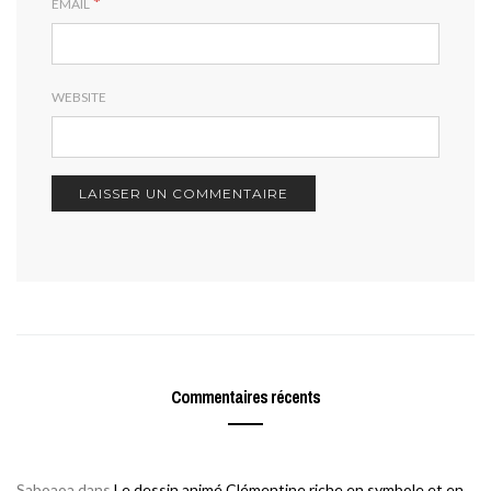
*
EMAIL
WEBSITE
Commentaires récents
Saboaoa
dans
Le dessin animé Clémentine riche en symbole et en