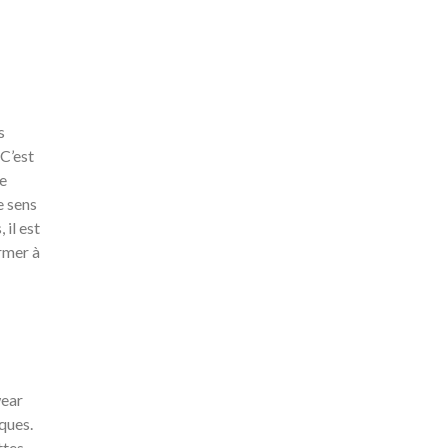
s
C’est
le
e sens
 il est
rmer à
wear
ques.
ttes,