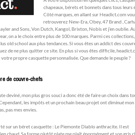
chapeaux, bérets et bonnets dans tous leurs é
Côté marques, en allant sur Headict.com vou
retrouverez New-Era, Obey, 47 Brand , Carha
yler and Sons, Von Dutch, Kangol, Brixton, Nobis et j’en oublie. Au
r, on a le choix entre plus de 100 marques. Parmi ces collections,
 plus old school aux plus tendances. Si vous êtes un addict des couvr
z de ne plus quitter ce site. En plus si vous êtes difficile, headict
votre propre casquette personnalisée. Que demande le peuple ?
ère de couvre-chefs
e deviné, mon plus gros souci a donc été de faire un choix dans to
 Cependant, les impôts et un prochain beau projet ont diminué mon
as, pas mes envies.
é sur un béret casquette : Le Piemonte Diablo anthracite. Il est
ien chaud. Sa forme plutôt plate me plaît énormément et son gris c