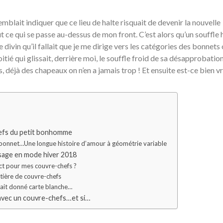
emblait indiquer que ce lieu de halte risquait de devenir la nouvelle
 ce qui se passe au-dessus de mon front. C’est alors qu’un souffle 
 divin qu’il fallait que je me dirige vers les catégories des bonnets
itié qui glissait, derrière moi, le souffle froid de sa désapprobatio
s, déjà des chapeaux on n’en a jamais trop ! Et ensuite est-ce bien vr
hefs du petit bonhomme
bonnet…Une longue histoire d’amour à géométrie variable
sage en mode hiver 2018
ict pour mes couvre-chefs ?
tière de couvre-chefs
vait donné carte blanche…
avec un couvre-chefs…et si…