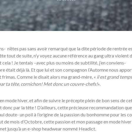
s- n’êtes pas sans avoir remarqué que la dite période de rentrée es
ête tout de suite, n’y voyez aucune référence au gang ultra violent 
 cela ! Je tentais –avec plus ou moins de subtilité, j’en conviens-
bre était déjà là. Et que lui et son compagnon l’Automne nous appor
et frimas. Comme le disait alors ma grand-mère, «
il est grand temps
ar ta tête, cornichon!
Met donc un couvre-chefs!
».
en mode hiver, et afin de suivre le précepte plein de bon sens de ce
donc par la tête ! D’ailleurs, cette précieuse recommandation qu
ul doute- un poil à l’origine de la passion du bonhomme pour les c
but de mois d’Octobre, cette passion et mon passage en mode hiver
du net jusqu’à un e-shop headwear nommé Headict.