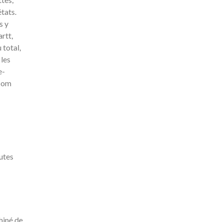
tats.
s y
rtt,
 total,
 les
e-
.com
utes
hiné de