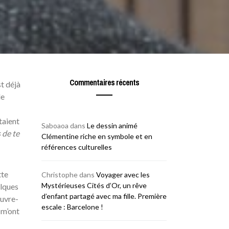
Commentaires récents
t déjà
de
taient
Saboaoa
dans
Le dessin animé
 de te
Clémentine riche en symbole et en
références culturelles
tte
Christophe
dans
Voyager avec les
Mystérieuses Cités d’Or, un rêve
elques
d’enfant partagé avec ma fille. Première
ouvre-
escale : Barcelone !
 m’ont