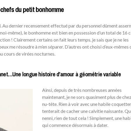
e-chefs du petit bonhomme
l. Au dernier recensement effectué par du personnel dûment asse
t moi-même), le bonhomme est bien en possession d’un total de 16 
ction ! Clairement certains on fait leurs temps, je sais que je ne les
 peux me résoudre à m’en séparer. D’autres ont choisi d’eux-mêmes 
u cours de virées nocturnes.
nnet…Une longue histoire d’amour à géométrie variable
Ainsi, depuis de très nombreuses années
maintenant, je ne sors quasiment plus de che
nu-tête. Rien à voir avec une habile coquetter
tenterait de cacher une calvitie naissante. Qu
nenni, rien de tout cela ! Simplement, une hab
qui commence désormais à dater.