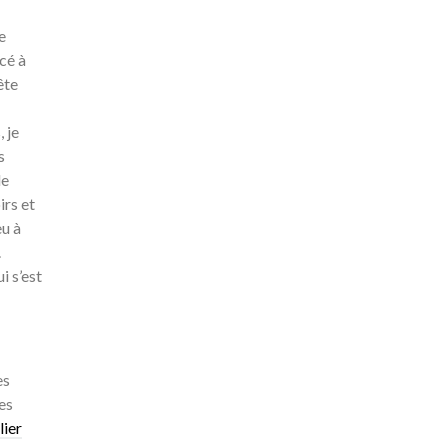
e
cé à
ête
 je
s
de
irs et
eu à
.
i s’est
es
es
lier