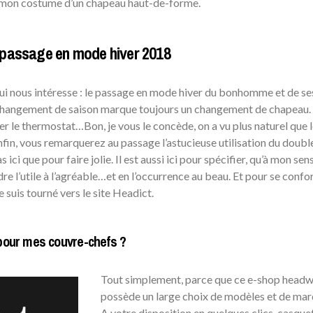
 mon costume d’un chapeau haut-de-forme.
passage en mode hiver 2018
ui nous intéresse : le passage en mode hiver du bonhomme et de se
 changement de saison marque toujours un changement de chapeau. 
ler le thermostat…Bon, je vous le concède, on a vu plus naturel que 
in, vous remarquerez au passage l’astucieuse utilisation du doubl
ici que pour faire jolie. Il est aussi ici pour spécifier, qu’à mon sens,
re l’utile à l’agréable…et en l’occurrence au beau. Et pour se confo
 suis tourné vers le site Headict.
 pour mes couvre-chefs ?
Tout simplement, parce que ce e-shop head
possède un large choix de modèles et de mar
A votre disposition en quelques clics, casque