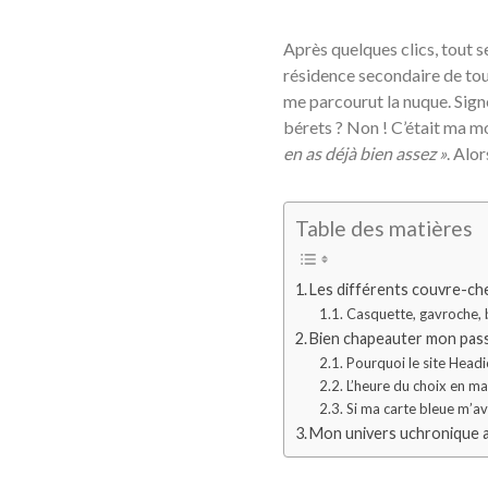
Après quelques clics, tout s
résidence secondaire de tout
me parcourut la nuque. Signe
bérets ? Non ! C’était ma mo
en as déjà bien assez »
. Alor
Table des matières
Les différents couvre-c
Casquette, gavroche, 
Bien chapeauter mon pas
Pourquoi le site Head
L’heure du choix en ma
Si ma carte bleue m’a
Mon univers uchronique 