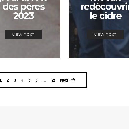
des pères
redécouvri
2023
le cidre
VIEW POST
VIEW POST
1
2
3
4
5
6
…
22
Next