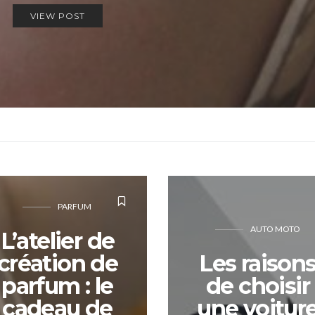
VIEW POST
PARFUM
AUTO MOTO
L’atelier de
création de
Les raison
parfum : le
de choisir
cadeau de
une voitur