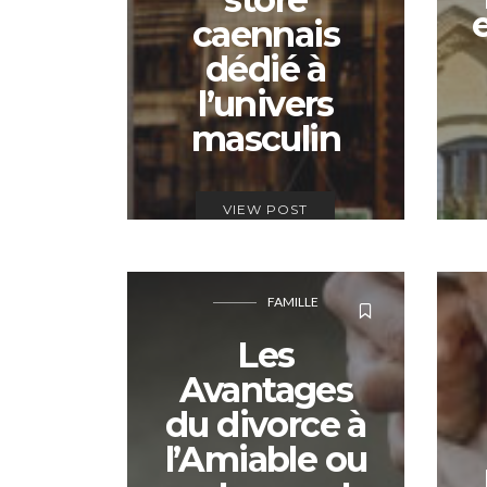
caennais
dédié à
l’univers
masculin
VIEW POST
FAMILLE
Les
Avantages
du divorce à
l’Amiable ou