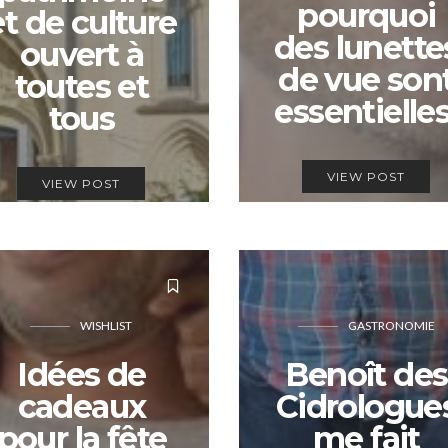
pourquoi
et de culture
des lunette
ouvert à
de vue son
toutes et
essentielles
tous
VIEW POST
VIEW POST
WISHLIST
GASTRONOMIE
Idées de
Benoît des
cadeaux
Cidrologue
pour la fête
me fait