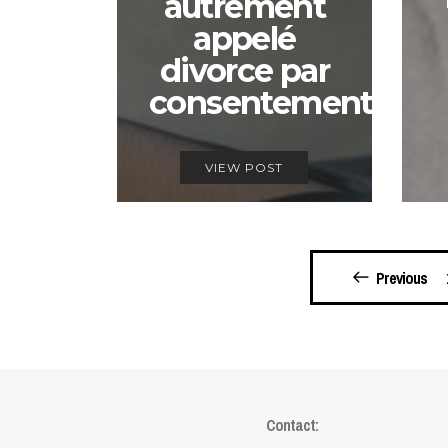
autrement
appelé
divorce par
consentement
VIEW POST
Pagination
Previous
des
publications
Contact: