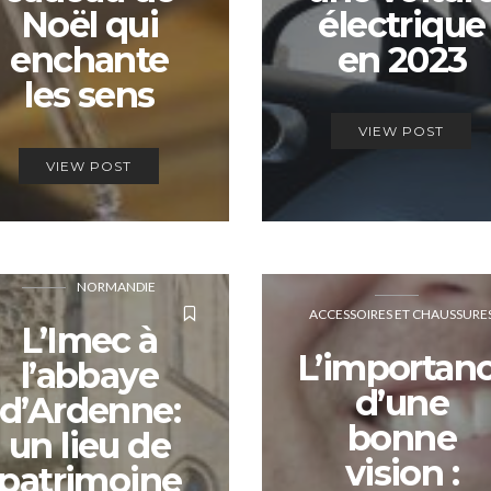
Noël qui
électrique
enchante
en 2023
les sens
VIEW POST
VIEW POST
NORMANDIE
ACCESSOIRES ET CHAUSSURE
L’Imec à
L’importan
l’abbaye
d’une
d’Ardenne:
bonne
un lieu de
vision :
patrimoine