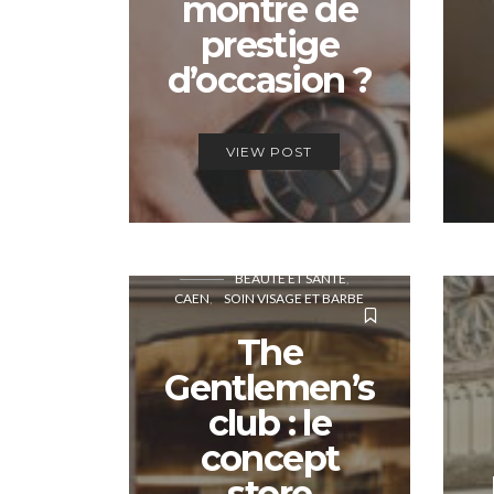
montre de
prestige
d’occasion ?
VIEW POST
BEAUTÉ ET SANTÉ
CAEN
SOIN VISAGE ET BARBE
The
Gentlemen’s
club : le
concept
store