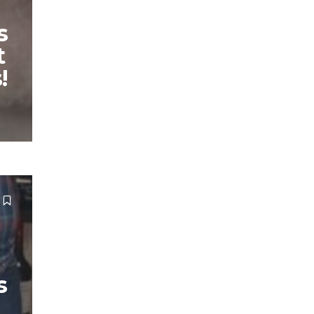
s
t
!
s