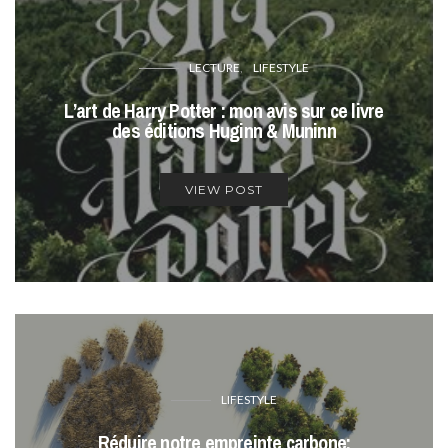
LECTURE
LIFESTYLE
L’art de Harry Potter : mon avis sur ce livre
des éditions Huginn & Muninn
VIEW POST
LIFESTYLE
Réduire notre empreinte carbone: