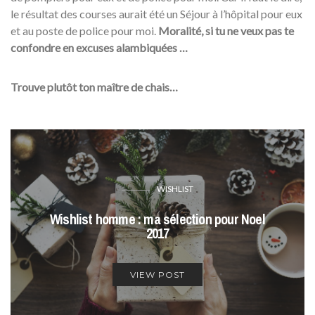
le résultat des courses aurait été un Séjour à l’hôpital pour eux
et au poste de police pour moi.
Moralité, si tu ne veux pas te
confondre en excuses alambiquées …
Trouve plutôt ton maître de chais…
WISHLIST
Wishlist homme : ma sélection pour Noel
2017
VIEW POST