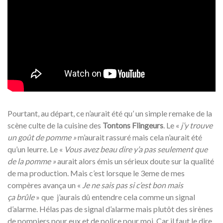
Pourtant, au départ, ce n’aurait été qu’ un simple remake de la
scène culte de la cuisine des
Tontons Flingeurs
. Le «
j’y trouve
un goût de pomme »
m’aurait rassuré mais cela n’aurait été
qu’un leurre. Le «
Vous avez beau dire y’a pas seulement que
de la pomme »
aurait alors émis un sérieux doute sur la qualité
de ma production. Mais c’est lorsque le 3eme de mes
compères avança un «
Je ne sais pas si c’est bon mais
ça
brûle
» que j’aurais dû entendre cela comme un signal
d’alarme. Hélas pas de signal d’alarme mais plutôt des sirènes
de pompiers pour eux et de police pour moi. Car il faut le dire,