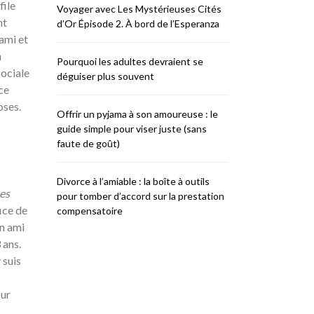
file
Voyager avec Les Mystérieuses Cités
nt
d’Or Épisode 2. À bord de l’Esperanza
ami et
n
Pourquoi les adultes devraient se
sociale
déguiser plus souvent
ce
oses.
Offrir un pyjama à son amoureuse : le
guide simple pour viser juste (sans
faute de goût)
Divorce à l’amiable : la boîte à outils
tes
pour tomber d’accord sur la prestation
ice de
compensatoire
n ami
 ans.
 suis
our