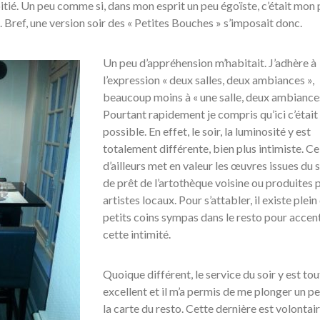
ié. Un peu comme si, dans mon esprit un peu égoïste, c’était mon 
. Bref, une version soir des « Petites Bouches » s’imposait donc.
Un peu d’appréhension m’habitait. J’adhère à
l’expression « deux salles, deux ambiances »,
beaucoup moins à « une salle, deux ambiances
Pourtant rapidement je compris qu’ici c’était
possible. En effet, le soir, la luminosité y est
totalement différente, bien plus intimiste. Ce
d’ailleurs met en valeur les œuvres issues du 
de prêt de l’artothèque voisine ou produites 
artistes locaux. Pour s’attabler, il existe plein
petits coins sympas dans le resto pour accen
cette intimité.
Quoique différent, le service du soir y est tou
excellent et il m’a permis de me plonger un pe
la carte du resto. Cette dernière est volonta