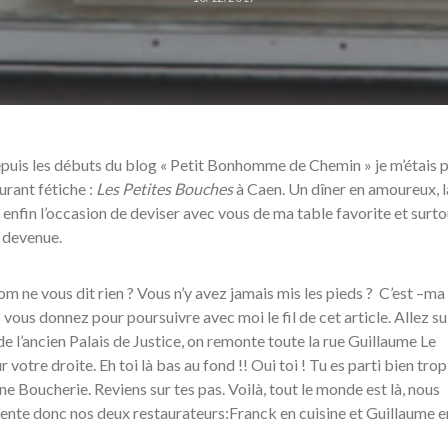
depuis les débuts du blog « Petit Bonhomme de Chemin » je m’étais 
urant fétiche :
Les Petites Bouches
à Caen. Un dîner en amoureux, l
enfin l’occasion de deviser avec vous de ma table favorite et surto
t devenue.
nom ne vous dit rien ? Vous n’y avez jamais mis les pieds ? C’est –ma 
 vous donnez pour poursuivre avec moi le fil de cet article. Allez su
de l’ancien Palais de Justice, on remonte toute la rue Guillaume Le
 votre droite. Eh toi là bas au fond !! Oui toi ! Tu es parti bien trop 
nne Boucherie. Reviens sur tes pas. Voilà, tout le monde est là, nous
ente donc nos deux restaurateurs:Franck en cuisine et Guillaume en