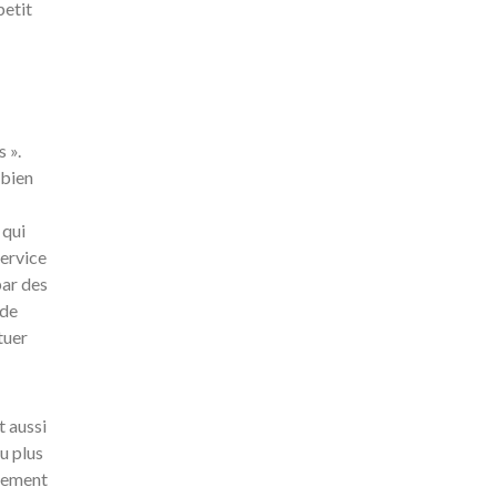
petit
 ».
 bien
 qui
service
par des
 de
tuer
t aussi
u plus
irement