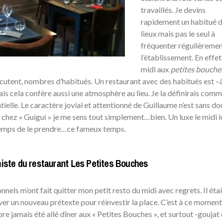
travaillés. Je devins
rapidement un habitué 
lieux mais pas le seul à
fréquenter régulièreme
l’établissement. En effet,
midi aux
petites bouche
iscutent, nombres d’habitués. Un restaurant avec des habitués est –
is cela confère aussi une atmosphère au lieu. Je la définirais comm
tielle. Le caractère jovial et attentionné de Guillaume n’est sans do
di chez « Guigui » je me sens tout simplement…bien. Un luxe le midi 
e temps de le prendre…ce fameux temps.
imiste du restaurant Les Petites Bouches
nels m’ont fait quitter mon petit resto du midi avec regrets. Il étai
ver un nouveau prétexte pour réinvestir la place. C’est à ce moment
re jamais été allé dîner aux « Petites Bouches », et surtout -goujat 