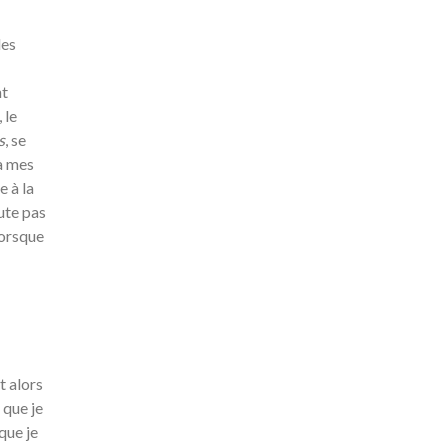
des
nt
 le
s
, se
à mes
e à la
ute pas
lorsque
t alors
 que je
que je