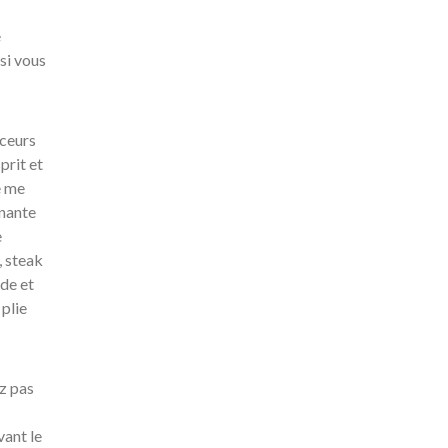
e
si vous
uceurs
prit et
e me
enante
e
, steak
rde et
 plie
ez pas
vant le