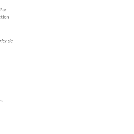
 Par
ction
rler de
es