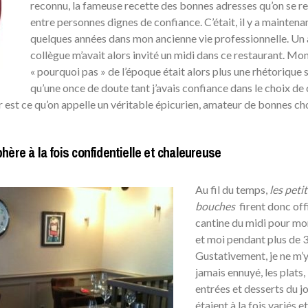
reconnu, la fameuse recette des bonnes adresses qu’on se re
entre personnes dignes de confiance. C’était, il y a maintena
quelques années dans mon ancienne vie professionnelle. Un 
collègue m’avait alors invité un midi dans ce restaurant. Mo
« pourquoi pas » de l’époque était alors plus une rhétorique 
qu’une once de doute tant j’avais confiance dans le choix de 
er est ce qu’on appelle un véritable épicurien, amateur de bonnes ch
ère à la fois confidentielle et chaleureuse
Au fil du temps,
les peti
bouches
firent donc off
cantine du midi pour mo
et moi pendant plus de 3
Gustativement, je ne m’y
jamais ennuyé, les plats,
entrées et desserts du j
étaient à la fois variés et