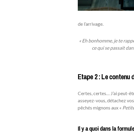
de l’arrivage.
« Eh bonhomme, je te rappel
ce qui se passait da
Etape 2 : Le contenu 
Certes, certes… J’ai peut-êt
asseyez-vous, détachez vos c
pêchés mignons aux «
Petit
Il y a quoi dans la formu