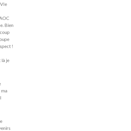
XVIe
s AOC
e. Bien
ucoup
roupe
spect !
là je
e
c ma
l
de
venirs