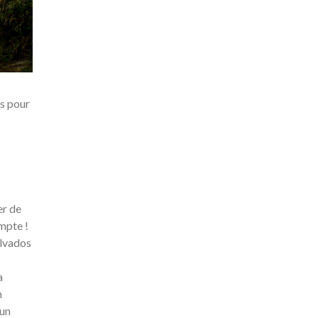
es pour
er de
mpte !
alvados
a
n
 un