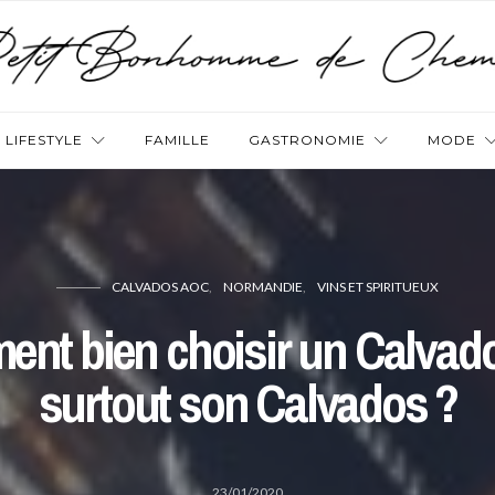
LIFESTYLE
FAMILLE
GASTRONOMIE
MODE
CALVADOS AOC
NORMANDIE
VINS ET SPIRITUEUX
nt bien choisir un Calvado
surtout son Calvados ?
23/01/2020