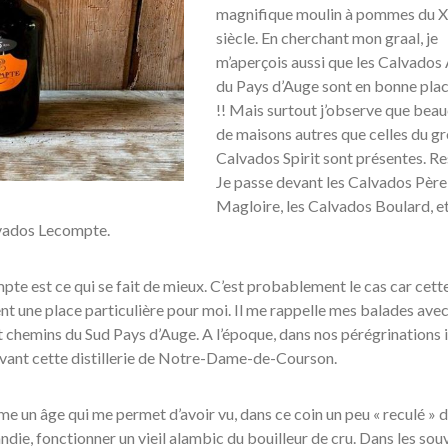
magnifique moulin à pommes du 
siècle. En cherchant mon graal, je
m’aperçois aussi que les Calvado
du Pays d’Auge sont en bonne plac
!! Mais surtout j’observe que bea
de maisons autres que celles du g
Calvados Spirit sont présentes. Re
Je passe devant les Calvados Père
Magloire, les Calvados Boulard, et 
lvados Lecompte.
te est ce qui se fait de mieux. C’est probablement le cas car cett
nt une place particulière pour moi. Il me rappelle mes balades ave
t chemins du Sud Pays d’Auge. A l’époque, dans nos pérégrinations i
devant cette distillerie de Notre-Dame-de-Courson.
me un âge qui me permet d’avoir vu, dans ce coin un peu « reculé » 
ie, fonctionner un vieil alambic du bouilleur de cru. Dans les sou