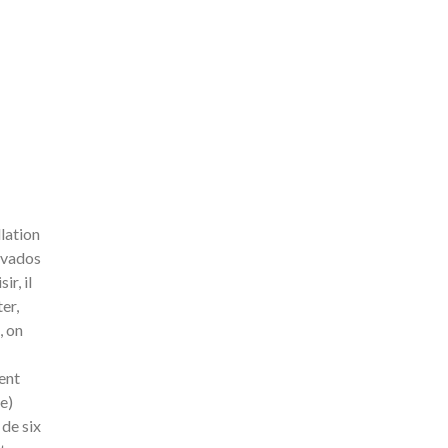
lation
alvados
r, il
er,
, on
ment
e)
 de six