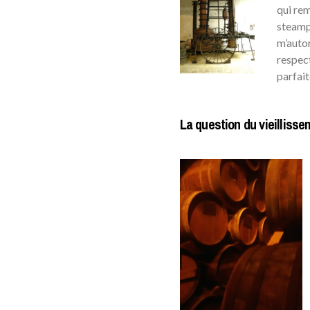
qui rem
steampu
m’autor
respect
parfait
La question du vieilliss