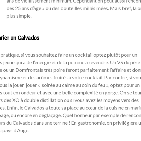
ans de vieillissement minimum. Cependant on peut aussi rencon
des 25 ans d’âge » ou des bouteilles millésimées. Mais bref, là o
plus simple.
rier un Calvados
pratique, si vous souhaitez faire un cocktail optez plutôt pour un
 jeune qui a de l’énergie et de la pomme à revendre. Un VS du père
 ou un Domfrontais très poire feront parfaitement l’affaire et do
dynamisme et des arômes fruités à votre cocktail. Par contre, si vou
ous la jouer jouer « soirée au calme au coin du feu », optez pour un
 tout en rondeur et avec une belle complexité en gorge. On se tou
rs des XO à double distillation ou si vous avez les moyens vers des
es. Enfin, le Calvados a toute sa place au cœur de la cuisine en mar
age, ou encore en déglaçage. Quel bonheur par exemple de rencon
urs du Calvados dans une terrine ! En gastronomie, on privilégiera 
 pays d’Auge.