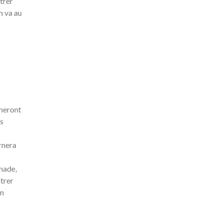
trer
n va au
nneront
s
rnera
inade,
trer
un