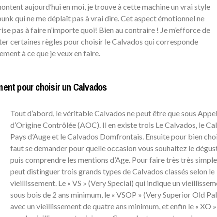
ontent aujourd’hui en moi, je trouve à cette machine un vrai style
nk qui ne me déplaît pas à vrai dire. Cet aspect émotionnel ne
ise pas à faire n’importe quoi! Bien au contraire ! Je m’efforce de
er certaines règles pour choisir le Calvados qui corresponde
ement à ce que je veux en faire.
ement pour choisir un Calvados
Tout d’abord, le véritable Calvados ne peut être que sous Appel
d’Origine Contrôlée (AOC). Il en existe trois Le Calvados, le C
Pays d’Auge et le Calvados Domfrontais. Ensuite pour bien choisi
faut se demander pour quelle occasion vous souhaitez le dégust
puis comprendre les mentions d’Age. Pour faire très très simple
peut distinguer trois grands types de Calvados classés selon le
vieillissement. Le « VS » (Very Special) qui indique un vieillisse
sous bois de 2 ans minimum, le « VSOP » (Very Superior Old Pal
avec un vieillissement de quatre ans minimum, et enfin le « XO »