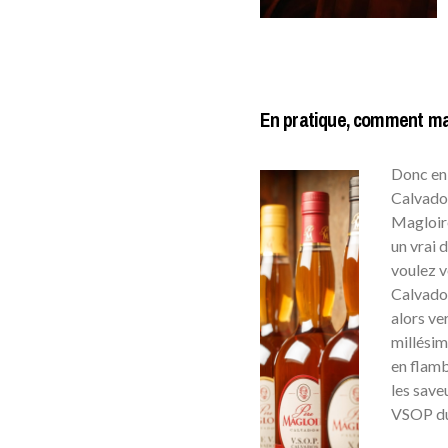
En pratique, comment ma
Donc en 
Calvados
Magloire
un vrai 
voulez v
Calvados
alors ve
millésim
en flamb
les save
VSOP du