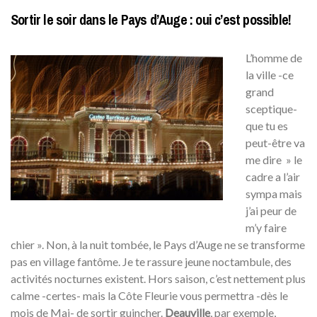
Sortir le soir dans le Pays d’Auge : oui c’est possible!
L’homme de
la ville -ce
grand
sceptique-
que tu es
peut-être va
me dire » le
cadre a l’air
sympa mais
j’ai peur de
m’y faire
chier ». Non, à la nuit tombée, le Pays d’Auge ne se transforme
pas en village fantôme. Je te rassure jeune noctambule, des
activités nocturnes existent. Hors saison, c’est nettement plus
calme -certes- mais la Côte Fleurie vous permettra -dès le
mois de Mai- de sortir guincher.
Deauville
, par exemple,